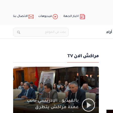
اخبار الجهة
فيديوهات
الاتصال بنا
آراء
مراكش الان TV
بالفيديو.. الإدريسي نائب
عمدة مراكش يتطرق