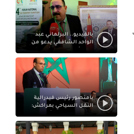
الإيمان
ب
بالفيديو.. البرلماني عبد
الواحد الشافقي يدعو من
مراكش إلى تحديث ترسانة
النقل السياحي لمواكبة
رهان 2030
بامنصور رئيس فيدرالية
النقل السياحي بمراكش:
جودة تجربة السائح
والاصلاح التشريعي
ركيزتان أساسيتان لكسب