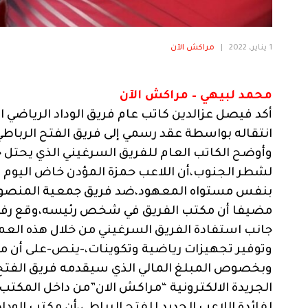
1 يناير، 2022
|
مراكش الآن
محمد لبيهي – مراكش الآن
أكد فيصل عزالدين كاتب عام فريق الوداد الرياضي 
انتقاله بواسطة عقد رسمي إلى فريق الفتح الرباطي
وأوضح الكاتب العام للفريق السرغيني الذي يحتل حال
لشطر الجنوب،أن اللاعب حمزة المؤدن خاض اليوم ال
بنفس مستواه المعهود،ضد فريق جمعية المنصورية
مضيفا أن مكتب الفريق في شخص رئيسه،وقع رفقة ا
جانب استفادة الفريق السرغيني من خلال هذه العم
وتوفير تجهيزات رياضية وتكوينات،-ينص-على أن مد
وبخصوص المبلغ المالي الذي سيقدمه فريق الفتح ا
الجريدة الالكترونية “مراكش الان”من داخل المكتب 