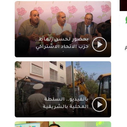
بمراكش
بحضور لحسن زلماط..
حزب الاتحاد الاشتراكي
للقوات الشعبية يفتتح
مقراً بمقاطعة سيدي
يوسف بن علي مراكش
بالفيديو.. السلطة
المحلية بالشريفية
بمراكش تتدخل لإزالة
بنايات غير قانونية بإقامة