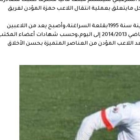
داد السرغيني سيتسلم مبلغا ماليا محترما طلبت مصادرنا
ل مايتعلق بعملية انتقال اللاعب حمزة المؤدن لفريق
يشار إلى أن اللاعب حمزة المؤدن من مواليد حي لعوينة سنة 1995بقلعة السراغنة،وأصبح يعد من اللاعبين
الرسميين لفريق الوداد السرغيني منذ الموسم الرياضي 2014/2013 إلى اليوم،وحسب شهادات أعضاء المكت
د اللاعب المؤدن من العناصر المتميزة بحسن الأخلاق