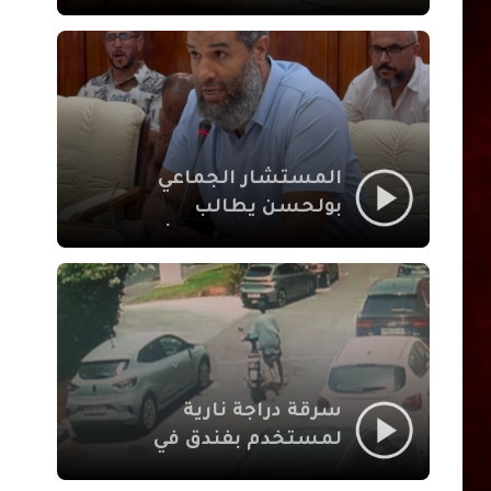
لإشكالات الملف
الاجتماعي في نقل
المحطة الطرقية إلى
العزوزية
المستشار الجماعي
بولحسن يطالب
بتوضيحات حول تعثر
أشغال شارع علال
الفاسي بمراكش
سرقة دراجة نارية
لمستخدم بفندق في
طريق الدار البيضاء