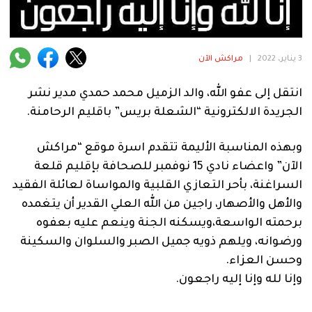
فنية
منوعة
3 يناير، 2022
|
مراكش الآن
آراء
انتقل إلى عفو الله، والد الزميل محمد حمدي مدير نشر
الجريدة الالكترونية “الشعلة بريس” باقليم الرحامنة.
.
وبهذه المناسبة الأليمة تتقدم اسرة موقع “مراكش
الآن” واعضاء نادي 15 نوفمبر للصحافة بإقليم قلعة
السراغنة، بأحر التعازي القلبية والمواساة لعائلة الفقيد
والأهل والأصهار، راجين من الله العلي القدير أن يتغمده
برحمته الواسعة،ويسكنه الجنة وينعم عليه بعفوه
ورضوانه، ويلهم ذويه جميل الصبر والسلوان والسكينة
وحسن العزاء.
وإنا لله وإنا إليه راجعون.