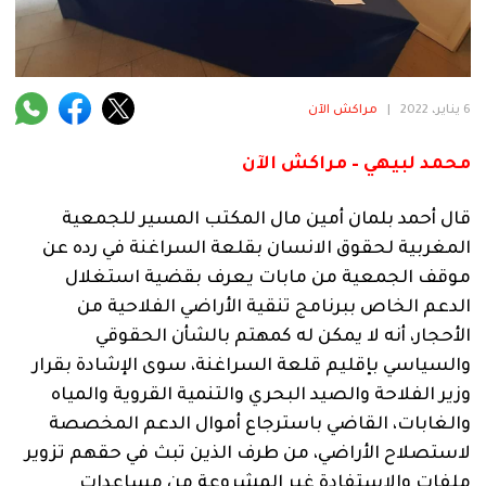
فنية
منوعة
آراء
6 يناير، 2022
|
مراكش الآن
محمد لبيهي – مراكش الآن
.
قال أحمد بلمان أمين مال المكتب المسير للجمعية
المغربية لحقوق الانسان بقلعة السراغنة في رده عن
موقف الجمعية من مابات يعرف بقضية استغلال
الدعم الخاص ببرنامج تنقية الأراضي الفلاحية من
الأحجار، أنه لا يمكن له كمهتم بالشأن الحقوقي
والسياسي بإقليم قلعة السراغنة، سوى الإشادة بقرار
وزير الفلاحة والصيد البحري والتنمية القروية والمياه
والغابات، القاضي باسترجاع أموال الدعم المخصصة
لاستصلاح الأراضي، من طرف الذين تبث في حقهم تزوير
ملفات والاستفادة غير المشروعة من مساعدات