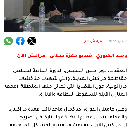
فنية
منوعة
آراء
7 يناير، 2022
|
مراكش الآن
.
وحيد الكبوري – فيديو حمزة سلالي – مراكش الآن
انعقدت، يوم امس الخميس، الدورة العادية لمجلس
مقاطعة مراكش المدينة، والتي شهدت مناقشات
ماراتونية، حول القضايا التي تعاني منها المنطقة، اهمها
المنازل الآيلة للسقوط، النظافة والانارة.
وعلى هامش الدورة، اكد كمال ماجد نائب عمدة مراكش،
والمكلف بتدبير قطاع النظافة والانارة، في تصريح
ل”مراكش الآن”، انه تمت مناقشة المشاكل المتعلقة