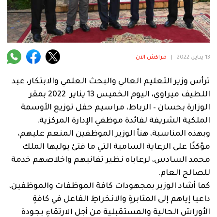
فنية
منوعة
آراء
13 يناير، 2022
|
مراكش الآن
ترأس وزير التعليم العالي والبحث العلمي والابتكار، عبد
.
اللطيف ميراوي، اليوم الخميس 13 يناير 2022 بمقر
الوزارة بحسان – الرباط، مراسيم حفل توزيع الأوسمة
الملكية الشريفة لفائدة موظفي الإدارة المركزية.
وبهذه المناسبة، هنأ الوزير الموظفين المنعم عليهم،
مؤكدًا على الرعاية السامية التي ما فتئ يوليها الملك
محمد السادس، لرعاياه نظير تفانيهم واخلاصهم خدمة
للصالح العام.
كما أشاد الوزير بمجهودات كافة الموظفات والموظفين،
داعيا إياهم إلى المثابرةِ والانخراطِ الفاعل في كافةِ
الأوراش الحالية والمستقبلية من أجل الارتقاءِ بجودة