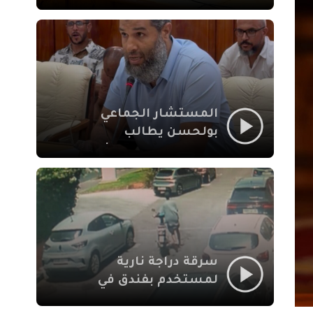
لإشكالات الملف
الاجتماعي في نقل
المحطة الطرقية إلى
العزوزية
المستشار الجماعي
بولحسن يطالب
بتوضيحات حول تعثر
أشغال شارع علال
الفاسي بمراكش
سرقة دراجة نارية
لمستخدم بفندق في
طريق الدار البيضاء