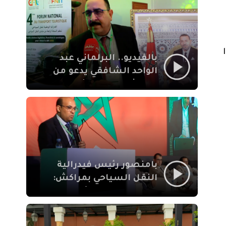
الإيمان
و19% تلقوا
بالفيديو.. البرلماني عبد
الواحد الشافقي يدعو من
مراكش إلى تحديث ترسانة
النقل السياحي لمواكبة
رهان 2030
بامنصور رئيس فيدرالية
النقل السياحي بمراكش:
جودة تجربة السائح
والاصلاح التشريعي
ركيزتان أساسيتان لكسب