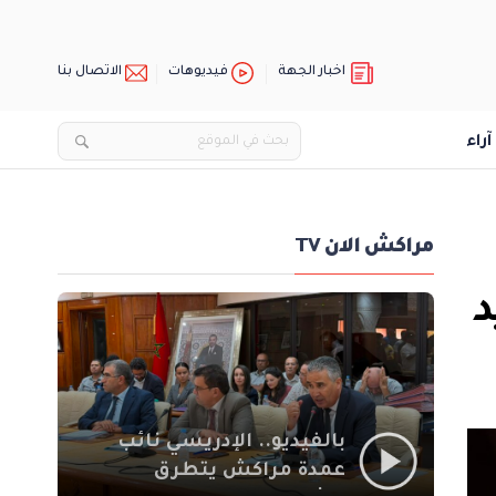
اخبار الجهة
فيديوهات
الاتصال بنا
آراء
مراكش الان TV
د
بالفيديو.. الإدريسي نائب
عمدة مراكش يتطرق