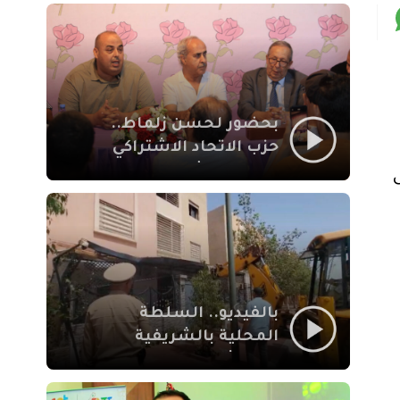
بمراكش
بحضور لحسن زلماط..
حزب الاتحاد الاشتراكي
للقوات الشعبية يفتتح
مقراً بمقاطعة سيدي
يوسف بن علي مراكش
بالفيديو.. السلطة
المحلية بالشريفية
بمراكش تتدخل لإزالة
بنايات غير قانونية بإقامة