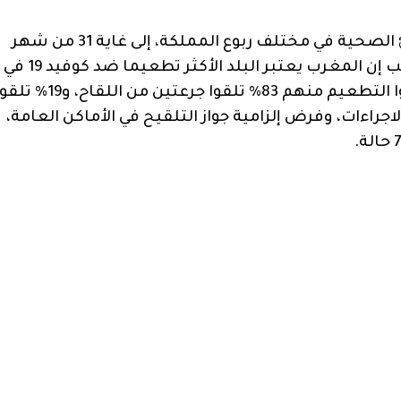
وكانت الحكومة قد قررت تمديد فرض حالة الطوارئ الصحية في مختلف ربوع المملكة، إلى غاية 31 من شهر
يناير الجاري، بسبب الوضع الوبائي. وقال آيت الطالب إن المغرب يعتبر البلد الأكثر تطعيما ضد كوفيد 19 في
افريقيا، مشيراً إلى أن نحو 28.5 مليون شخص تلقوا التطعيم منهم 83% تلقوا جرعتين من اللقاح، 
الاجراءات، وفرض إلزامية جواز التلقيح في الأماكن العامة،