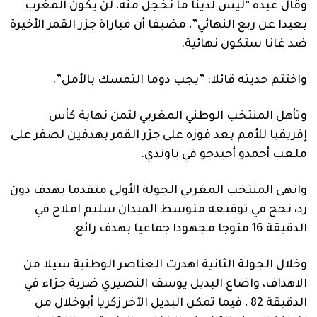
وقال عبده “ليس لدينا ما نخجل منه، لن يكون المغرب
بعيدا عن ربع النهائي”، مضيفا أن مباراة جزر القمر الأخيرة
ضد غانا ستكون نهائية.
واختتم حديثه قائلا: ”يجب دوما التمسك بالأمل”.
وتأهل المنتخب الوطني المغربي لثمن نهاية كأس
إفريقيا للأمم بعد فوزه على جزر القمر بهدفين لصفر على
ملعب أحمدو أحيدجو في ياوندي.
وانهى المنتخب المغربي الجولة الأولى متقدما بهدف دون
رد، نجح في توقيعه متوسط الميدان سليم املاح في
الدقيقة 16 متوجا مجهودا جماعيا بهدف رائع.
وخلال الجولة الثانية اهدرت العناصر الوطنية سيلا من
الاهداف، واضاع البديل يوسف النصيري ضربة جزاء في
الدقيقة 82 ، فيما تمكن البديل الآخر زكريا أبوخلال من