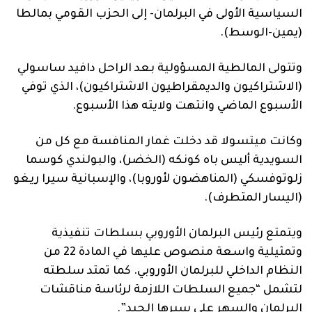
السياسية الأولى في البرلمان- إلى الحزب القومي بمالطا
(يمين-الوسط).
وتتولى المالطية المسؤولية بعد الراحل دافيد ساسولي
(الاشتراكيون والديمقراطيون الاشتراكيون)، الذي توفي
الأسبوع الماضي وانتهت ولايته هذا الأسبوع.
وكانت ميتسولا قد دخلت غمار المنافسة مع كل من
السويدية أليس باه كونكه (الخضر)، والبولندي كوسما
زلوتوفسكي (المناهضون لأوروبا)، والإسبانية سيرا ريغو
(اليسار المتطرف).
ويتمتع رئيس البرلمان الأوروبي بسلطات تنفيذية
وتمثيلية واسعة منصوص عليها في المادة 22 من
النظام الداخلي للبرلمان الأوروبي. كما تمتد سلطته
لتشمل “جميع السلطات اللازمة لرئاسة مناقشات
البرلمان والسهر على سيرها الجيد”.