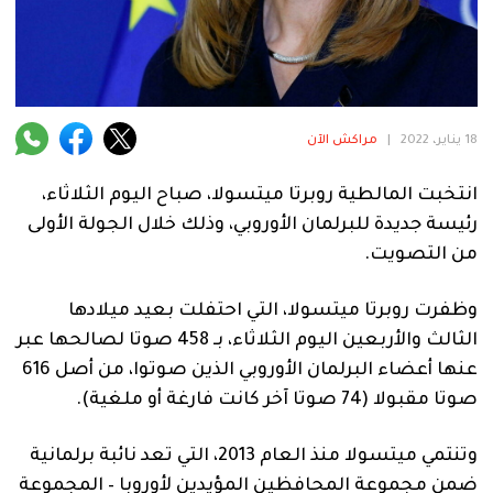
فنية
منوعة
آراء
18 يناير، 2022
|
مراكش الآن
انتخبت المالطية روبرتا ميتسولا، صباح اليوم الثلاثاء،
.
رئيسة جديدة للبرلمان الأوروبي، وذلك خلال الجولة الأولى
من التصويت.
وظفرت روبرتا ميتسولا، التي احتفلت بعيد ميلادها
الثالث والأربعين اليوم الثلاثاء، بـ 458 صوتا لصالحها عبر
عنها أعضاء البرلمان الأوروبي الذين صوتوا، من أصل 616
صوتا مقبولا (74 صوتا آخر كانت فارغة أو ملغية).
وتنتمي ميتسولا منذ العام 2013، التي تعد نائبة برلمانية
ضمن مجموعة المحافظين المؤيدين لأوروبا – المجموعة