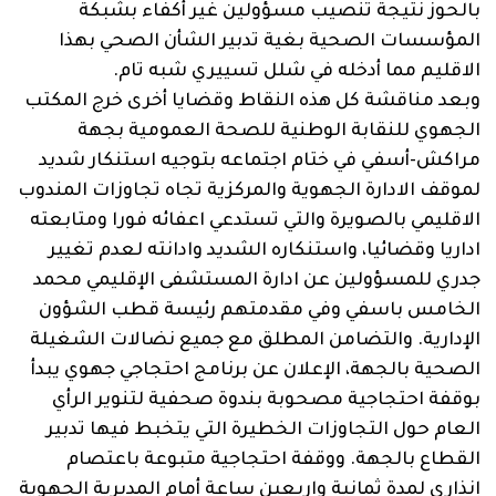
بالحوز نتيجة تنصيب مسؤولين غير أكفاء بشبكة
المؤسسات الصحية بغية تدبير الشأن الصحي بهذا
الاقليم مما أدخله في شلل تسييري شبه تام.
وبعد مناقشة كل هذه النقاط وقضايا أخرى خرج المكتب
الجهوي للنقابة الوطنية للصحة العمومية بجهة
مراكش-أسفي في ختام اجتماعه بتوجيه استنكار شديد
لموقف الادارة الجهوية والمركزية تجاه تجاوزات المندوب
الاقليمي بالصويرة والتي تستدعي اعفائه فورا ومتابعته
اداريا وقضائيا، واستنكاره الشديد وادانته لعدم تغيير
جدري للمسؤولين عن ادارة المستشفى الإقليمي محمد
الخامس باسفي وفي مقدمتهم رئيسة قطب الشؤون
الإدارية. والتضامن المطلق مع جميع نضالات الشغيلة
الصحية بالجهة، الإعلان عن برنامج احتجاجي جهوي يبدأ
بوقفة احتجاجية مصحوبة بندوة صحفية لتنوير الرأي
العام حول التجاوزات الخطيرة التي يتخبط فيها تدبير
القطاع بالجهة. ووقفة احتجاجية متبوعة باعتصام
إنذاري لمدة ثمانية واربعين ساعة أمام المديرية الجهوية