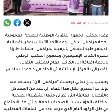
فنية
منوعة
19 يناير، 2022
|
مراكش الآن
آراء
عقد المكتب الجهوي للنقابة الوطنية للصحة العمومية
بجهة مراكش أسفي، يومه الأحد 16 يناير، بمقر الفدرالية
.
الديمقراطية للشغل بالرميلة بمراكش، اجتماعا طارئا
حضره الكتاب الإقليميون وعضوي المكتب الوطني
بالجهة اضافة الى الكاتب العام للمكتب النقابي
الفيدرالي بالمركز الإستشفائي الجامعي محمد السادس.
وحسب بلاغ نقابي توصلت “مراكش الآن” بنسخة منه،
فإنه تم التطرق خلال هذا اللقاء الى عدد من المشاكل
والقضايا العالقة التي تعاني منها الشغيلة الصحية
بمختلف المؤسسات الصحية بالجهة، ويأتي هذا الاجتماع
في ظل الركود التام الذي عرفه عدد من الملفات المطلبية