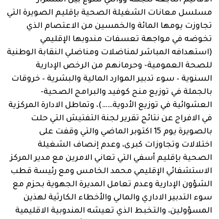
الاقاليم التابعة للجهة ووالتي تتنوع بين استمرار
مسلسل معانات الشغيلة الصحية بإقليم الصويرة التي
تجاوزت يومها المائة والخمسين من الاعتصام الذي
تخوضه في مواجهة تعسفات مندوبها الإقليمي
(استهدافه المباشر لمناضلات ومناضلي النقابة الوطنية
للصحة العمومية- وحرمانهم من الرخص الإدارية
السنوية – سوء تدبير الموارد المالية والبشرية – خروقات
بالجملة في توزيع منح كوفيد والبرامج الصحية-
العشوائية في توزيع الأدوية……)، وتماطل الادارة المركزية
في الافراج عن نتائج تقرير لجنة التفتيش التي حلت
بالصويرة يوم 15 اكتوبر الماضي والتي وقفت على
اختلالات وتجاوزات كبرى، وعدم إنصاف الشغيلة
الصحية بإقليم أسفي التي تعاني الامرين مع مدير المركز
الاستشفائي الإقليمي محمد الخامس ومع رئيسة قطب
الشؤون الإدارية وعدم تعامل المديرة الجهوية بحزم مع
سوء التدبير الاداري والمالي والأخطاء الكارثية لهذين
المسؤولين، والتخبط الذي تعيشه المندوبية الاقليمية