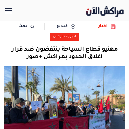
اخبار
فيديو
بحث
الرئيسية
اخبار جهة مراكش
مجتمع
مهنيو قطاع السياحة ينتفضون ضد قرار
اغلاق الحدود بمراكش +صور
سياسة
رياضة
حوادث
دولية
المرأة