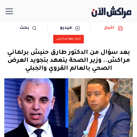
اخبار
فيديو
بحث
الرئيسية
اخبار جهة مراكش
مجتمع
بعد سؤال من الدكتور طارق حنيش برلماني
مراكش.. وزير الصحة يتعهد بتجويد العرض
سياسة
الصحي بالعالم القروي والجبلي
رياضة
حوادث
دولية
المرأة