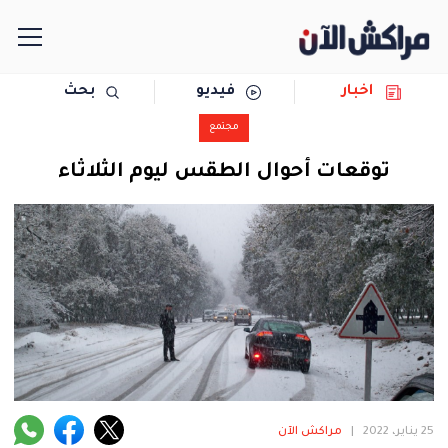
اخبار
فيديو
بحث
الرئيسية
مجتمع
مجتمع
توقعات أحوال الطقس ليوم الثلاثاء
سياسة
رياضة
حوادث
دولية
المرأة
25 يناير، 2022
|
مراكش الآن