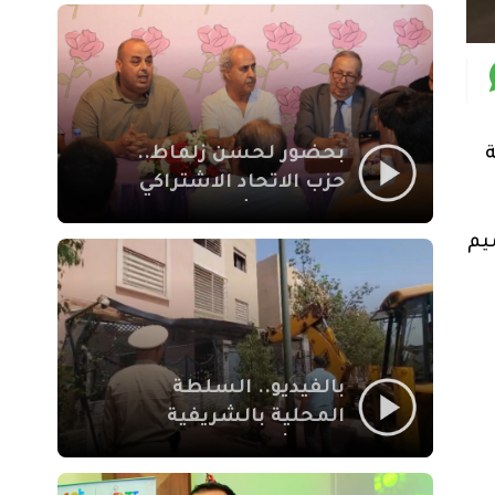
بمراكش
بحضور لحسن زلماط..
حزب الاتحاد الاشتراكي
للقوات الشعبية يفتتح
مقراً بمقاطعة سيدي
يم
يوسف بن علي مراكش
بالفيديو.. السلطة
المحلية بالشريفية
بمراكش تتدخل لإزالة
بنايات غير قانونية بإقامة