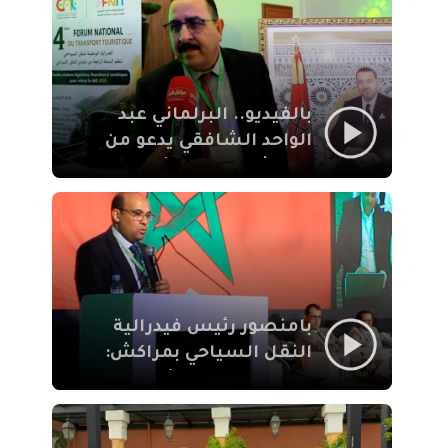
الإيمان
بالفيديو.. البرلماني عبد
الواحد الشافقي يدعو من
مراكش إلى تحديث ترسانة
النقل السياحي لمواكبة
رهان 2030
بامنصور رئيس فيدرالية
النقل السياحي بمراكش:
جودة تجربة السائح
والاصلاح التشريعي
ركيزتان أساسيتان لكسب