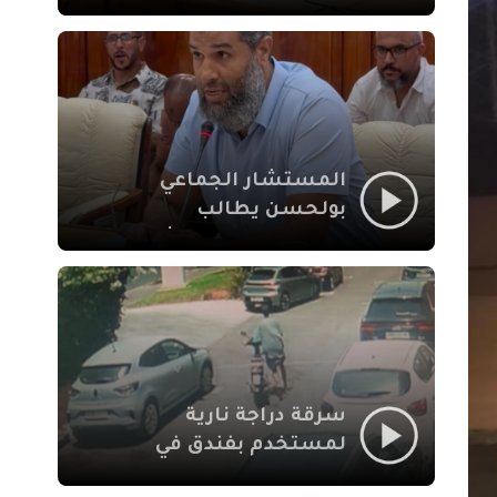
لإشكالات الملف
الاجتماعي في نقل
المحطة الطرقية إلى
العزوزية
المستشار الجماعي
بولحسن يطالب
بتوضيحات حول تعثر
أشغال شارع علال
الفاسي بمراكش
سرقة دراجة نارية
لمستخدم بفندق في
طريق الدار البيضاء