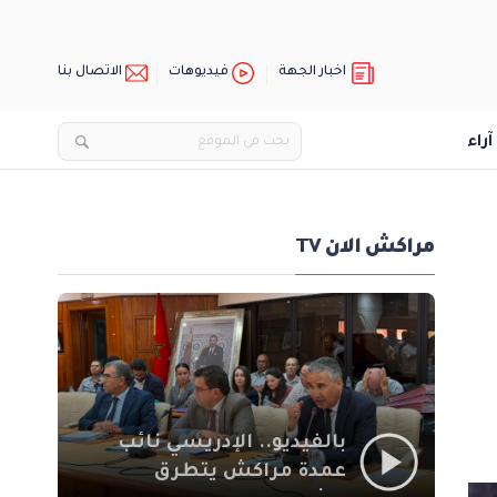
اخبار الجهة
فيديوهات
الاتصال بنا
آراء
مراكش الان TV
بالفيديو.. الإدريسي نائب
عمدة مراكش يتطرق