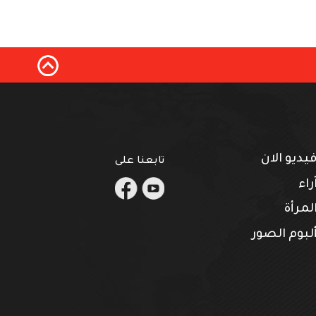
يديو الان
تابعنا على
.
.
راء
لمرأة
لبوم الصور