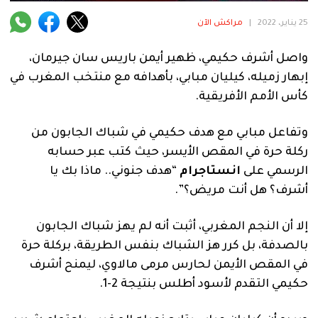
فنية
25 يناير، 2022
|
مراكش الآن
منوعة
واصل أشرف حكيمي، ظهير أيمن باريس سان جيرمان،
آراء
إبهار زميله، كيليان مبابي، بأهدافه مع منتخب المغرب في
كأس الأمم الأفريقية.
وتفاعل مبابي مع هدف حكيمي في شباك الجابون من
.
ركلة حرة في المقص الأيسر، حيث كتب عبر حسابه
الرسمي على
انستاجرام
“هدف جنوني.. ماذا بك يا
أشرف؟ هل أنت مريض؟”.
إلا أن النجم المغربي، أثبت أنه لم يهز شباك الجابون
بالصدفة، بل كرر هز الشباك بنفس الطريقة، بركلة حرة
في المقص الأيمن لحارس مرمى مالاوي، ليمنح أشرف
حكيمي التقدم لأسود أطلس بنتيجة 2-1.