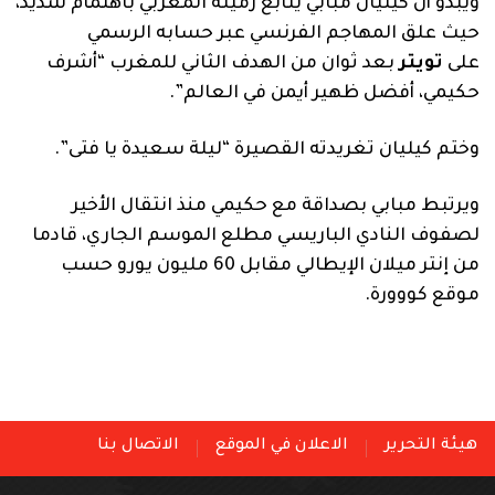
ويبدو أن كيليان مبابي يتابع زميله المغربي باهتمام شديد،
حيث علق المهاجم الفرنسي عبر حسابه الرسمي
على
تويتر
بعد ثوان من الهدف الثاني للمغرب “أشرف
حكيمي، أفضل ظهير أيمن في العالم”.
وختم كيليان تغريدته القصيرة “ليلة سعيدة يا فتى”.
ويرتبط مبابي بصداقة مع حكيمي منذ انتقال الأخير
لصفوف النادي الباريسي مطلع الموسم الجاري، قادما
من إنتر ميلان الإيطالي مقابل 60 مليون يورو حسب
موقع كووورة.
هيئة التحرير
الاعلان في الموقع
الاتصال بنا