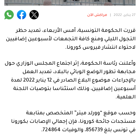
فنية
27 يناير، 2022
|
مراكش الآن
منوعة
قررت الحكومة التونسية، أمس الأربعاء، تمديد حظر
آراء
التجول الليلي ومنع كافة التجمعات لأسبوعين إضافيين
لاحتواء انتشار فيروس كورونا.
.
وأعلنت رئاسة الحكومة، إثر اجتماع المجلس الوزاري حول
مجابهة تطور الوضع الوبائي بالبلاد، تمديد العمل
بالإجراءات موضوع البلاغ الصادر في 12 يناير 2022 لمدة
أسبوعين إضافيين، وذلك استئناسا بتوصيات اللجنة
العلمية.
وحسب موقع “وورلد ميتر” المتخصص بمتابعة
مستجدات جائحة كورونا، فإن إجمالي الإصابات بكورونا
في تونس بلغ 856739، والوفيات 724864.