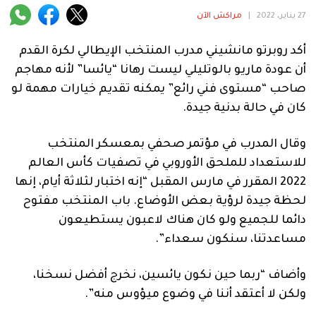
فنية
27 يناير، 2022
|
مراكش الآن
منوعة
أكد روبرتو مانشيني مدرب المنتخب الإيطالي لكرة القدم
أن عودة ماريو بالوتليلي ليست رهانا “يائسا” لأنه مهاجم
آراء
صاحب “مستوى فني رائع” يمكنه تقديم خيارات مهمة لو
كان في حالة بدنية جيدة.
.
وقال المدرب في مؤتمر صحفي بمعسكر المنتخب
للاستعداد للملحق الأوروبي في تصفيات كأس العالم
2022 المقرر في مارس المقبل “إنه اختبار لثلاثة أيام، إنها
لحظة جيدة لرؤية بعض الأوضاع. باب المنتخب مفتوح
دائما للجميع ولو كان هناك لاعبون يستطيعون
مساعدتنا، سنكون سعداء”.
وأضاف “ربما حين نكون يائسين، نخرج أفضل نسخنا،
ولكن لا أعتقد أننا في وضوع ميؤوس منه”.