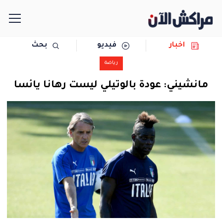
اخبار
فيديو
بحث
الرئيسية
رياضة
مجتمع
مانشيني: عودة بالوتيلي ليست رهانا يائسا
سياسة
رياضة
حوادث
دولية
المرأة