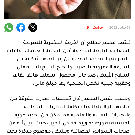
فنية
منوعة
28 يناير، 2022
|
مراكش الآن
آراء
كشف مصدر مطلع أن الفرقة الحضرية للشرطة
القضائية التابعة لمنطقة أمن المدينة العتيقة، تفاعلت
.
بالسرعة والنجاعة المطلوبين إثر تلقيها شكاية في
السرقة المقرونة بالضرب والجرح البليغ باستعمال
السلاح الأبيض ضد جاني مجهول، شملت هاتفا نقالا،
وحقيبة جيبية تخص الضحية بها مبلغ مالي.
وحسب نفس المصدر فإن تعليمات صدرت للفرقة من
قيادتها الولائية للقيام بكافة التحريات الميدانية
والخبرات التقنية والعلمية مما مكن من تحديد هوية
المشتبه به ورصده وإيقافه في الحين، حيث تبين أنه من
أصحاب السوابق القضائية ويشكل موضوع مذكرة بحث