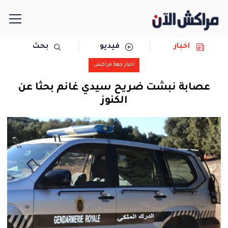
اخبار
فيديو
بحث
الرئيسية
اخبار جهة مراكش
مجتمع
عصابة نبشت ضريح سيدي غانم بحثا عن
الكنوز
سياسة
رياضة
حوادث
دولية
المرأة