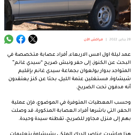
فنية
منوعة
آراء
28 يناير، 2022
|
مراكش الآن
عمد ليلة اول امس الاربعاء, أفراد عصابة متخصصة في
.
البحث عن الكنوز، إلى حفر ونبش ضريح “سيدي غانم”
المتواجد بدوار بولعوان بجماعة سيدي غانم بإقليم
شيشاوة, مستغلين عتمة الليل، بحثا عن كنز يعتقدون
أنه مدفون تحت الضريح.
وحسب المعطيات المتوفرة في الموضوع، فإن عملية
الحفر، التي باشرها أفراد العصابة المذكورة، قد وصلت
بهم إلى منزل مجاور للضريح، تقطنه سيدة وحيدة.
هذا وباشرت عناصر الدرك الملكي بشيشاوة بتعليمات