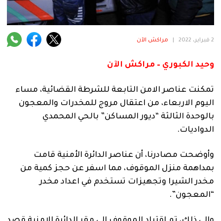
فنية
منوعة
2 فبراير، 2022
|
مراكش الآن
آراء
وحيد الكبوري – مراكش الآن
تمكنت عناصر الامن التابعة للشرطة القضائية، مساء
.
اليوم الاربعاء، من اعتقال مروج للمخدرات والمعجون
بالوحدة الثالثة “ديور المساكن” بالحي المحمدي
الدواديات.
وأوضحت مصادرنا، أن عناصر الدائرة الأمنية قامت
بمداهمة منزل الموقوف، مما اسفر عن حجز كمية من
مخدر الشيرا وتجهيزات تستخدم في اعداد مخدر
“المعجون”.
وإلى ذلك، تم اقتياد الموقوف إلى مقر الدائرة الامنية قصد