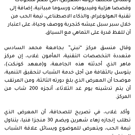
وتسائل مختلف أروقة المعرض، التي تضم منحوتات
وقصصا هزلية وفيديوهات ورسوما مبيانية، إضافة إلى
تقنية الهولوغرام، والذكاء الاصطناعي، تيمة الحب من
خلال سبر سبل عيشه كتجربة ووصف وحياة، على اعتبار
أن للفظ قدرة على التماهي مع السياق.
وقال منسق مركز “نبني” بجامعة محمد السادس
متعددة التخصصات التقنية، المأمون غلاب، إن مركز
ماهر الذي أحدثته هذه الجامعة، و(معهد كونكت)،
يتوسل بالثقافة من أجل خدمة الشباب لتحقيق التنمية،
موضحا أن المعرض الذي بلغ دورته الثالثة، ومن المرتقب
أن يتم تدشينه يوم غد الثلاثاء، أنجزه 200 شاب من
المركز.
وأكد غلاب، في تصريح للصحافة، أن المعرض الذي
تطلب إنجازه زهاء شهرين ويضم 30 منجزا فنيا، يتناول
تيمة الحب، ويتعرض للموضوع ويسائل علاقة الشباب