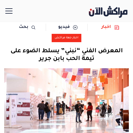
اخبار
فيديو
بحث
الرئيسية
اخبار جهة مراكش
مجتمع
المعرض الفني “نبني” يسلط الضوء على
تيمة الحب بابن جرير
سياسة
رياضة
حوادث
دولية
المرأة