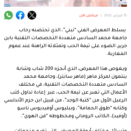
فنية
منوعة
15 فبراير، 2022
|
مراكش الآن
آراء
يسلط المعرض الفني “نبني”، الذي تحتضنه رحاب
جامعة محمد السادس متعددة التخصصات التقنية بابن
جرير، الضوء على تيمة الحب وتمثلاته الراهنة عند عموم
المغاربة.
.
ويغوص هذا المعرض، الذي أنجزه 200 شاب وشابة
ينتمون لمركز ماهر (ماهر سانتر)، وجامعة محمد
السادس متعددة التخصصات التقنية، في مختلف
الأعمال التي تعبر عن تيمة الحب، عبر إعادة تداول كتب
الرعيل الأول من “كتبة الوجد”، من قبيل ابن حزم الأندلسي
وكتابه “طوق الحمامة”، وببليوس أوفيديوس ناسو
(أوفيد)، الكاتب الروماني ومخطوطه “فن الهوى”.