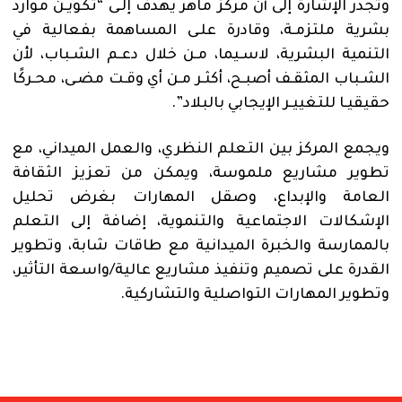
وتجدر الإشارة إلى أن مركز ماهر يهدف إلـى “تكويـن موارد
بشرية ملتزمـة، وقادرة علـى المساهمة بفعالية في
التنمية البشرية، لاسـيما، مـن خلال دعـم الشـباب، لأن
الشـباب المثقـف أصبـح، أكثـر مـن أي وقـت مضـى، محـركًا
حقيقيـا للتغييـر الإيجابي بالبلاد”.
ويجمع المركز بين التعلم النظري، والعمل الميداني، مع
تطوير مشاريع ملموسة، ويمكن من تعزيز الثقافة
العامة والإبداع، وصقل المهارات بغرض تحليل
الإشكالات الاجتماعية والتنموية، إضافة إلى التعلم
بالممارسة والخبرة الميدانية مع طاقات شابة، وتطوير
القدرة على تصميم وتنفيذ مشاريع عالية/واسعة التأثير،
وتطوير المهارات التواصلية والتشاركية.