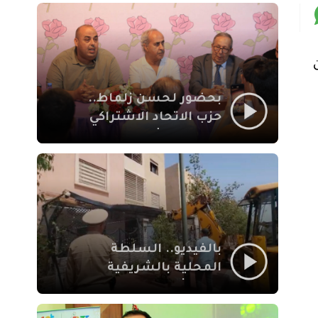
بمراكش
ن
بحضور لحسن زلماط..
حزب الاتحاد الاشتراكي
للقوات الشعبية يفتتح
مقراً بمقاطعة سيدي
يوسف بن علي مراكش
بالفيديو.. السلطة
المحلية بالشريفية
بمراكش تتدخل لإزالة
بنايات غير قانونية بإقامة