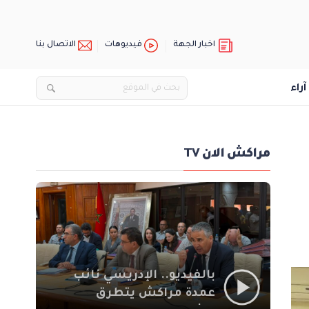
اخبار الجهة
فيديوهات
الاتصال بنا
آراء
مراكش الان TV
بالفيديو.. الإدريسي نائب
عمدة مراكش يتطرق