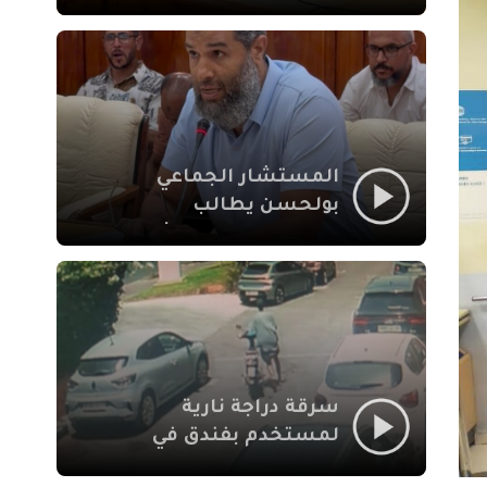
لإشكالات الملف
الاجتماعي في نقل
المحطة الطرقية إلى
العزوزية
المستشار الجماعي
بولحسن يطالب
بتوضيحات حول تعثر
أشغال شارع علال
الفاسي بمراكش
سرقة دراجة نارية
لمستخدم بفندق في
طريق الدار البيضاء