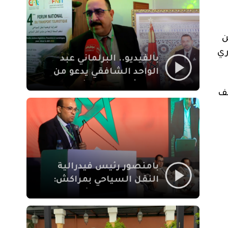
الإيمان
ن
ري
بالفيديو.. البرلماني عبد
الواحد الشافقي يدعو من
مراكش إلى تحديث ترسانة
صف
النقل السياحي لمواكبة
رهان 2030
بامنصور رئيس فيدرالية
النقل السياحي بمراكش:
جودة تجربة السائح
والاصلاح التشريعي
ركيزتان أساسيتان لكسب