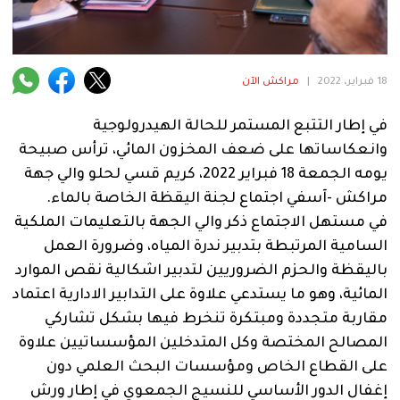
فنية
منوعة
18 فبراير، 2022
|
مراكش الآن
آراء
في إطار التتبع المستمر للحالة الهيدرولوجية
وانعكاساتها على ضعف المخزون المائي، ترأس صبيحة
.
يومه الجمعة 18 فبراير 2022، كريم قسي لحلو والي جهة
مراكش -آسفي اجتماع لجنة اليقظة الخاصة بالماء.
في مستهل الاجتماع ذكر والي الجهة بالتعليمات الملكية
السامية المرتبطة بتدبير ندرة المياه، وضرورة العمل
باليقظة والحزم الضروريين لتدبير اشكالية نقص الموارد
المائية، وهو ما يستدعي علاوة على التدابير الادارية اعتماد
مقاربة متجددة ومبتكرة تنخرط فيها بشكل تشاركي
المصالح المختصة وكل المتدخلين المؤسساتيين علاوة
على القطاع الخاص ومؤسسات البحث العلمي دون
إغفال الدور الأساسي للنسيج الجمعوي في إطار ورش