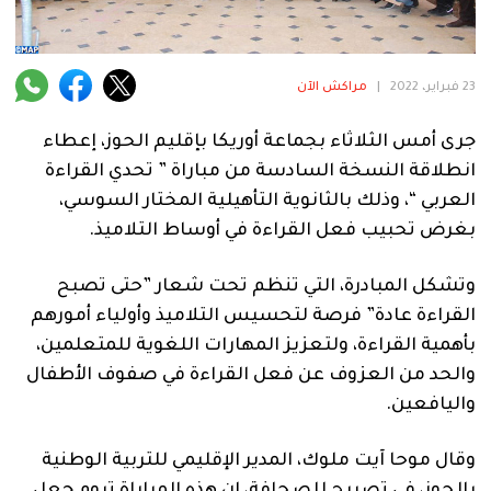
فنية
منوعة
23 فبراير، 2022
|
مراكش الآن
آراء
جرى أمس الثلاثاء بجماعة أوريكا بإقليم الحوز، إعطاء
انطلاقة النسخة السادسة من مباراة ” تحدي القراءة
العربي “، وذلك بالثانوية التأهيلية المختار السوسي،
.
بغرض تحبيب فعل القراءة في أوساط التلاميذ.
وتشكل المبادرة، التي تنظم تحت شعار ”حتى تصبح
القراءة عادة” فرصة لتحسيس التلاميذ وأولياء أمورهم
بأهمية القراءة، ولتعزيز المهارات اللغوية للمتعلمين،
والحد من العزوف عن فعل القراءة في صفوف الأطفال
واليافعين.
وقال موحا آيت ملوك، المدير الإقليمي للتربية الوطنية