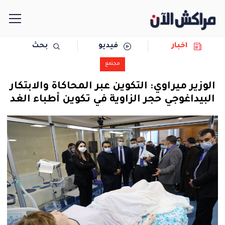
اخبار
فيديو
بحث
الرئيسية
مجتمع
مجتمع
الوزير ميراوي: التكوين عبر المحاكاة والابتكار
البيداغوجي حجر الزاوية في تكوين أطباء الغد
سياسة
رياضة
حوادث
دولية
المرأة