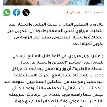
فنية
منوعة
26 فبراير، 2022
|
مراكش الآن
آراء
قال وزير التعليم العالي والبحث العلمي والابتكار، عبد
اللطيف ميراوي، أمس الجمعة بطنجة، إن التكوين عبر
المحاكاة والابتكار البيداغوجي يعتبر حجر الزاوية في
تكوين أطباء الغد.
.
واعتبر الوزير ميراوي، في كلمة خلال الافتتاح الرسمي
للدورة الأولى لمؤتمر “التكوين والابتكار في مجال
المحاكاة الطبية”، أن وزارته تعمل بجد لإحداث مراكز
ووحدات للمحاكاة بشراكة مع المراكز الاستشفائية
الجامعية ومع عدد من الفاعلين الصناعيين، متوقفا عند
الإمكانات الكبيرة التي تتيحها هذه التكنولوجيا، والتي
تجعل منها رافعة قوية للنجاح في الرهانات المرتبطة
بالتأطير البيداغوجي، وأيضا لضمان تعليم ذي جودة