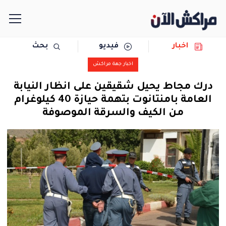
اخبار
فيديو
بحث
الرئيسية
اخبار جهة مراكش
مجتمع
درك مجاط يحيل شقيقين على انظار النيابة
العامة بامنتانوت بتهمة حيازة 40 كيلوغرام
سياسة
من الكيف والسرقة الموصوفة
رياضة
حوادث
دولية
المرأة