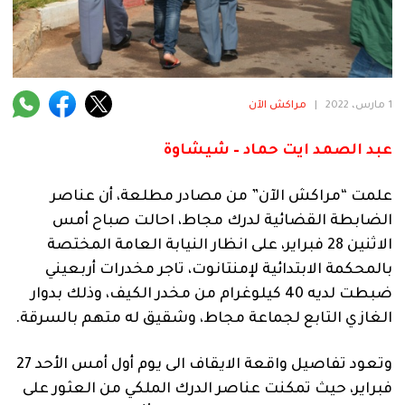
فنية
منوعة
آراء
1 مارس، 2022
|
مراكش الآن
عبد الصمد ايت حماد – شيشاوة
.
علمت “مراكش الآن” من مصادر مطلعة، أن عناصر
الضابطة القضائية لدرك مجاط، احالت صباح أمس
الاثنين 28 فبراير، على انظار النيابة العامة المختصة
بالمحكمة الابتدائية لإمنتانوت، تاجر مخدرات أربعيني
ضبطت لديه 40 كيلوغرام من مخدر الكيف، وذلك بدوار
الغازي التابع لجماعة مجاط، وشقيق له متهم بالسرقة.
وتعود تفاصيل واقعة الايقاف الى يوم أول أمس الأحد 27
فبراير، حيث تمكنت عناصر الدرك الملكي من العثور على