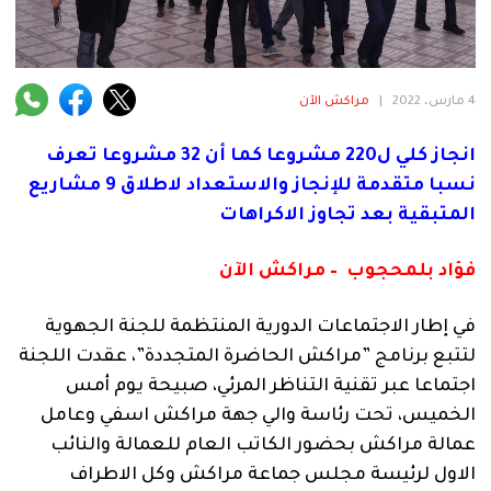
فنية
منوعة
4 مارس، 2022
|
مراكش الآن
آراء
انجاز كلي ل220 مشروعا كما أن 32 مشروعا تعرف
نسبا متقدمة للإنجاز والاستعداد لاطلاق 9 مشاريع
.
المتبقية بعد تجاوز الاكراهات
فؤاد بلمحجوب – مراكش الآن
في إطار الاجتماعات الدورية المنتظمة للجنة الجهوية
لتتبع برنامج ”مراكش الحاضرة المتجددة”، عقدت اللجنة
اجتماعا عبر تقنية التناظر المرئي، صبيحة يوم أمس
الخميس، تحت رئاسة والي جهة مراكش اسفي وعامل
عمالة مراكش بحضور الكاتب العام للعمالة والنائب
الاول لرئيسة مجلس جماعة مراكش وكل الاطراف