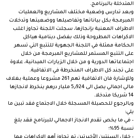
المتدخلة بالبرنامج.
وبعد تدارس وضعية مختلف المشاريع والعمليات
المبرمجة بكل بياناتها وتفاصيلها ووضعيتها وتدخلات
الاطراف المعنية بإنجازها، سجلت اللجنة تجاوز اغلب
الاكراهات المطروحة وذلك بفضل دينامية هياكل
الحكامة ممثلة في اللجنة الجهوية للتتبع التي تسهر
على التتبع المستمر للمشاريع المبرمجة من خلال
اجتماعاتها الدورية و من خلال الزيارات الميدانية، علاوة
على تجند كل الاطراف المنخرطة في الاتفاقية.
وللإشارة فان الاتفاقية تهم 261 مشروعا وعملية بغلاف
مالي اجمالي يصل الى 5٫924 مليار درهم ينخرط لانجازها
14 شريكا متدخلا.
وبالرجوع للحصيلة المسجلة خلال الاجتماع فقد تبين ما
يلي:
– في ما يخص تقدم الانجاز الاجمالي للبرنامج فقد بلغ
نسبة 95%؛
– خلال السنتين الأخيرتين تم تجاوز أهم الإكراهات مما