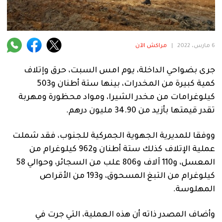
فنية
منوعة
6 مارس، 2022
|
مراكش الآن
آراء
جرى بضواحي الداخلة، يوم امس السبت، حرق وإتلاف
كمية كبيرة من المخدرات، بينها ستة أطنان و503
.
كيلوغرامات من مخدر الشيرا، ومواد محظورة ومهربة
تقدر قيمتها بأزيد من 34.90 مليون درهم.
ووفقا للمديرية الجهوية الجمركية للجنوب، فقد شملت
عملية الإتلاف كذلك ستة أطنان و962 كيلوغرام من
المعسل، و110 آلاف و806 علب من السجائر، وحوالي 58
كيلوغرام من التبغ المسحوق، و193 من الأقراص
المهلوسة.
وأضاف المصدر ذاته أن هذه العملية، التي جرت في