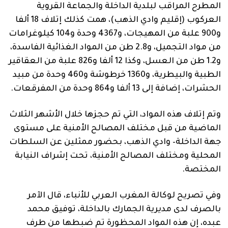
المطرح المراقب لبلدية الداخلة والجماعة القروية
العركوب (إقليم وادي الذهب)، همت كذلك إتلاف 18 ألفا
و900 علبة من المهيجات، و4367 وحدة و104 كيلوغرامات
من مواد التجميل، و2.8 طن من المواد الغذائية الفاسدة،
و1.2 طن من العسل، وكذا 12 ألفا و826 علبة من العقاقير
الطبية والبيطرية، و1360 خرطوشة و460 وحدة من مبيد
الحشرات، إضافة إلى 13 ألفا و864 وحدة من المفرقعات.
وتم إتلاف هذه المواد، التي تم حجزها خلال الأشهر الثلاث
الماضية من قبل مختلف المصالح الأمنية على مستوى
جهة الداخلة– وادي الذهب، بحضور ممثلين عن السلطات
المحلية ومختلف المصالح الأمنية، تحت إشراف النيابة
المختصة.
وفي تصريح لوكالة المغرب العربي للأنباء، قال الآمر
بالصرف لدى مديرية الجمارك بالداخلة، توفيق محمد
عبده، إن هذه المواد المحظورة تم ضبطها من طرف