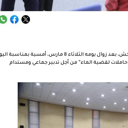
احتضن متحف محمد السادس لحضارة الماء بمراكش، بعد زوال يومه الثلاثاء 8 مارس، أمسية بمناسبة 
 حاملات لقضية الماء” من أجل تدبير جماعي ومستدام