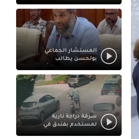
لإشكالات الملف
الاجتماعي في نقل
المحطة الطرقية إلى
العزوزية
المستشار الجماعي
بولحسن يطالب
بتوضيحات حول تعثر
أشغال شارع علال
الفاسي بمراكش
سرقة دراجة نارية
لمستخدم بفندق في
طريق الدار البيضاء