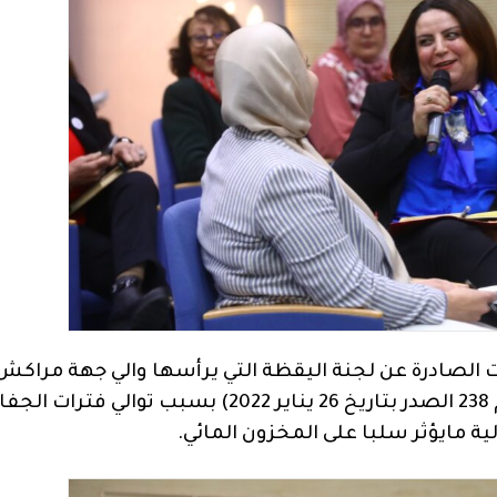
ت الصادرة عن لجنة اليقظة التي يرأسها والي جهة مراكش 
آسفي كريم قسي لحلو، (تفعيلا للقرار العاملي رقم 238 الصدر بتاريخ 26 يناير 2022) بسبب توالي فتر
مايؤثر سلبا على المخزون المائي.