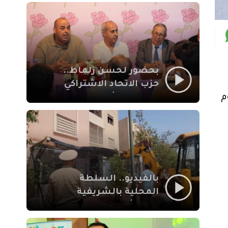
بمراكش
بحضور لحسن زلماط..
حزب الاتحاد الاشتراكي
للقوات الشعبية يفتتح
اليوم
مقراً بمقاطعة سيدي
يوسف بن علي مراكش
بالفيديو.. السلطة
المحلية بالشريفية
بمراكش تتدخل لإزالة
بنايات غير قانونية بإقامة