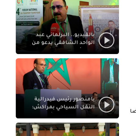
الإيمان
بالفيديو.. البرلماني عبد
الواحد الشافقي يدعو من
مراكش إلى تحديث ترسانة
النقل السياحي لمواكبة
رهان 2030
بامنصور رئيس فيدرالية
النقل السياحي بمراكش:
ضا
جودة تجربة السائح
والاصلاح التشريعي
ركيزتان أساسيتان لكسب