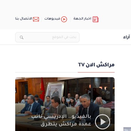
اخبار الجهة
فيديوهات
الاتصال بنا
آراء
مراكش الان TV
بالفيديو.. الإدريسي نائب
عمدة مراكش يتطرق