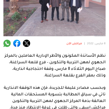
فنية
منوعة
آراء
8 مارس، 2022
|
مراكش الآن
.
نظم الأساتذة المكونون والأطر الإدارية العاملين بالمركز
الجهوي لمهن التربية والتكوين – فرع قلعة السراغنة،
صباح اليوم الثلاثاء 8 مارس، وقفة احتجاجية انذارية،
وذلك بمقر الفرع بقلعة السراغنة.
وبحسب مصادر عليمة للجريدة، فإن هذه الوقفة الانذارية
تاتي في سياق المطالبة بتسوية المستحقات المالية
العالقة بذمة المركز الجهوي لمهن التربية والتكوين
مراكش اسفي، والتي ظلت في غرفة الانتظار منذ مدة.