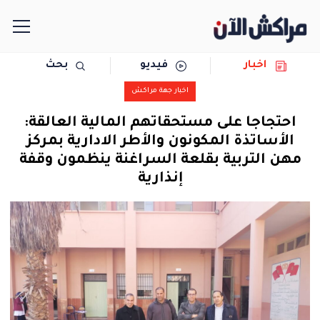
اخبار
فيديو
بحث
الرئيسية
اخبار جهة مراكش
مجتمع
احتجاجا على مستحقاتهم المالية العالقة:
الأساتذة المكونون والأطر الادارية بمركز
سياسة
مهن التربية بقلعة السراغنة ينظمون وقفة
إنذارية
رياضة
حوادث
دولية
المرأة