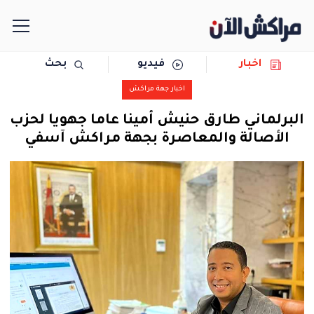
اخبار
فيديو
بحث
الرئيسية
اخبار جهة مراكش
مجتمع
البرلماني طارق حنيش أمينا عاما جهويا لحزب
الأصالة والمعاصرة بجهة مراكش آسفي
سياسة
رياضة
حوادث
دولية
المرأة