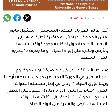
فنية
منوعة
19 مارس، 2022
|
مراكش الآن
آراء
ألقى عالم الفيزياء الفلكية السويسري، ميشيل مايور،
امس الجمعة، بمراكش، محاضرة تطرق فيها إلى
الأبحاث العلمية حول إمكانية وجود كواكب شبيهة
.
بالأرض وقادرة على إيواء الحياة، أو ما يعرف بـ”نظرية
الكون المتعدد”.
وسلط الأستاذ مايور، في محاضرة تناولت موضوع
“عوالم أخرى في الكون؟ البحث عن كواكب شبيهة بأرضنا
وربما تؤوي الحياة!”، وتأتي في إطار سلسلة الندوات
الكبرى “منابر مراكش” (دورة 2022)، الضوء على التطور
السريع للبحوث التي تهدف إلى اكتشاف الكواكب
المشابهة للأرض والقادرة على إيواء الحياة.