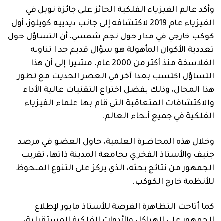
وأكد عالم الفيزياء الفلكية الحائز على جائزة نوبل في
الفيزياء عام 2019 لاكتشافه إلى جانب ديدييه كويلوز، أول
كوكب خارجي في مدار حول نجم شمسي، أن التساؤل حول
تعددية الأكوان المأهولة هو سؤال قديم جد ا تناوله
الفلاسفة منذ أكثر من 2000 عام، مشيرا إلى أن هذا
التساؤل اكتسب بعدا آخر في العصر الحديث مع تطور
هذا المجال، وذلك بفضل اختراع التقنيات عالية الأداء
والاكتشافات المتعاقبة التي قام بها علماء الفيزياء
الفلكية في جميع أنحاء العالم.
وخلال هذه المحاضرة العلمية، حاول العضو في مرصد
جنيف والأستاذ الفخري بجامعة المدينة ذاتها، تقريب
الجمهور من نتائج بحثه، الذي يركز على التنوع الملحوظ
للأنظمة خارج الكوكب.
كما أتاحت التظاهرة الفرصة للأستاذ مايور لإطلاع
الجمهور على الهياكل والأدوات الفلكية المستقبلية،