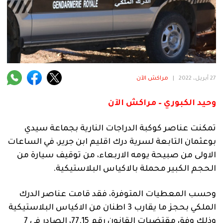
فنية
منوعة
آراء
27 أبريل، 2022
|
مراكش الآن
.
وحيد الكبوري – مراكش الآن
تمكنت عناصر كوكبة الدراجات النارية بجماعة سيدي
بوعثمان التابعة لسرية درك اقليم ابن جرير، في الساعات
الاولى من صبيحة يومه الاربعاء، من توقيف سيارة من
الحجم الكبير محملة بالاكياس البلاستيكية.
وحسب المعطيات المتوفرة، فقد قامت عناصر الدرك
الملكي بحجز ما يقارب 3 اطنان من الاكياس البلاستيكية
وذلك وفق مقتضيات القانون رقم 77.15، الصادر في 7