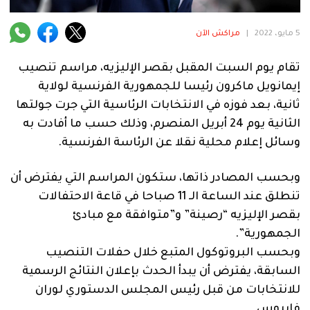
فنية
5 مايو، 2022
|
مراكش الآن
منوعة
تقام يوم السبت المقبل بقصر الإليزيه، مراسم تنصيب
آراء
إيمانويل ماكرون رئيسا للجمهورية الفرنسية لولاية
ثانية، بعد فوزه في الانتخابات الرئاسية التي جرت جولتها
الثانية يوم 24 أبريل المنصرم، وذلك حسب ما أفادت به
.
وسائل إعلام محلية نقلا عن الرئاسة الفرنسية.
وبحسب المصادر ذاتها، ستكون المراسم التي يفترض أن
تنطلق عند الساعة الـ 11 صباحا في قاعة الاحتفالات
بقصر الإليزيه “رصينة” و”متوافقة مع مبادئ
الجمهورية”.
وبحسب البروتوكول المتبع خلال حفلات التنصيب
السابقة، يفترض أن يبدأ الحدث بإعلان النتائج الرسمية
للانتخابات من قبل رئيس المجلس الدستوري لوران
فابيوس.