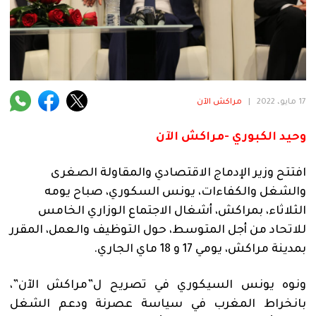
فنية
منوعة
آراء
17 مايو، 2022
|
مراكش الآن
.
وحيد الكبوري -مراكش الآن
افتتح وزير الإدماج الاقتصادي والمقاولة الصغرى
والشغل والكفاءات، يونس السكوري، صباح يومه
الثلاثاء، بمراكش، أشغال الاجتماع الوزاري الخامس
للاتحاد من أجل المتوسط، حول التوظيف والعمل، المقرر
بمدينة مراكش، يومي 17 و 18 ماي الجاري.
ونوه يونس السيكوري في تصريح ل”مراكش الآن”،
بانخراط المغرب في سياسة عصرنة ودعم الشغل