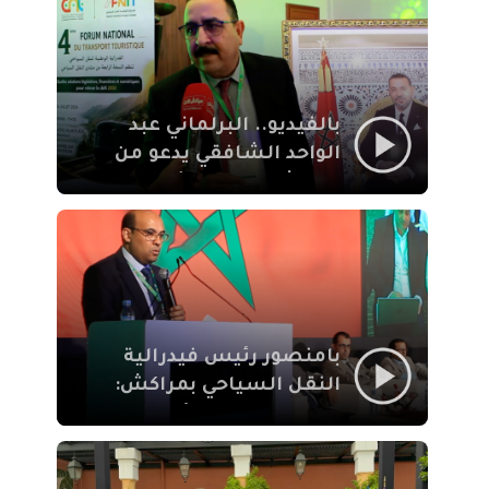
الإيمان
بالفيديو.. البرلماني عبد
الواحد الشافقي يدعو من
مراكش إلى تحديث ترسانة
النقل السياحي لمواكبة
رهان 2030
بامنصور رئيس فيدرالية
النقل السياحي بمراكش:
جودة تجربة السائح
والاصلاح التشريعي
ركيزتان أساسيتان لكسب