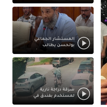
لإشكالات الملف
الاجتماعي في نقل
المحطة الطرقية إلى
العزوزية
المستشار الجماعي
بولحسن يطالب
بتوضيحات حول تعثر
أشغال شارع علال
الفاسي بمراكش
سرقة دراجة نارية
لمستخدم بفندق في
طريق الدار البيضاء