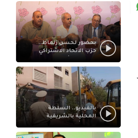
بمراكش
بحضور لحسن زلماط..
حزب الاتحاد الاشتراكي
للقوات الشعبية يفتتح
مقراً بمقاطعة سيدي
يوسف بن علي مراكش
بالفيديو.. السلطة
المحلية بالشريفية
بمراكش تتدخل لإزالة
بنايات غير قانونية بإقامة