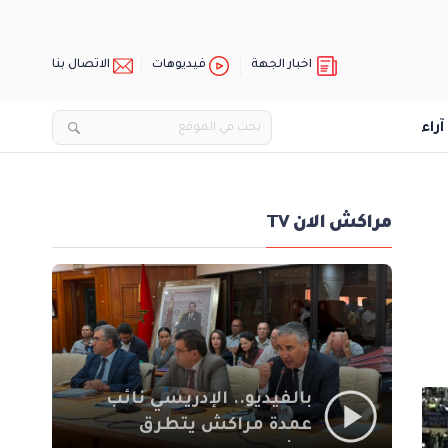
اخبار الجهة
فيديوهات
الاتصال بنا
آراء
مراكش الان TV
بالفيديو.. الإدريسي نائب
عمدة مراكش يتطرق