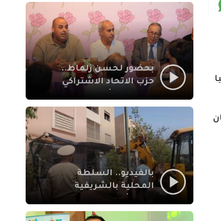
بمراكش
بحضور لحسن زلماط..
ا
حزب الاتحاد الاشتراكي
للقوات الشعبية يفتتح
مقراً بمقاطعة سيدي
ن
يوسف بن علي مراكش
بالفيديو.. السلطة
المحلية بالشريفية
بمراكش تتدخل لإزالة
بنايات غير قانونية بإقامة