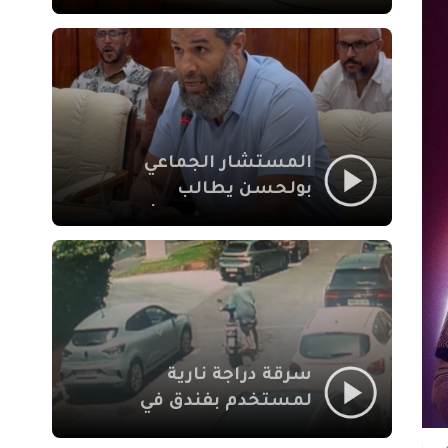
لإشكالات الملف
الاجتماعي في نقل
المحطة الطرقية إلى
العزوزية
المستشار الجماعي
بولحسن يطالب
بتوضيحات حول تعثر
أشغال شارع علال
الفاسي بمراكش
سرقة دراجة نارية
لمستخدم بفندق في
طريق الدار البيضاء