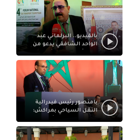
الإيمان
بالفيديو.. البرلماني عبد
الواحد الشافقي يدعو من
مراكش إلى تحديث ترسانة
النقل السياحي لمواكبة
رهان 2030
بامنصور رئيس فيدرالية
النقل السياحي بمراكش:
جودة تجربة السائح
والاصلاح التشريعي
ركيزتان أساسيتان لكسب