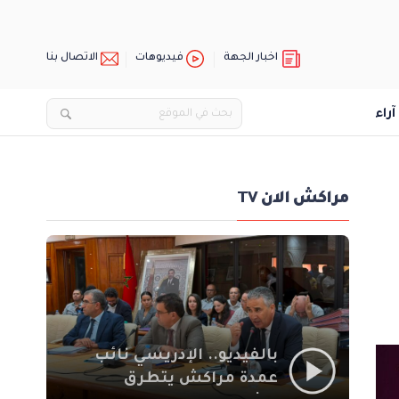
اخبار الجهة
فيديوهات
الاتصال بنا
آراء
مراكش الان TV
بالفيديو.. الإدريسي نائب
عمدة مراكش يتطرق