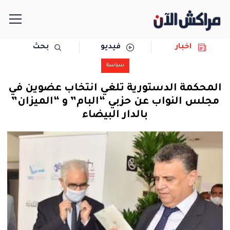
اخبار
فيديو
بحث
الرئيسية
سياسة
مجتمع
المحكمة الدستورية تلغي انتخاب عضوين في
مجلس النواب عن حزبي “البام” و “الميزان”
سياسة
بالدار البيضاء
رياضة
حوادث
دولية
المرأة