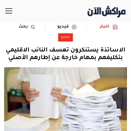
اخبار
فيديو
بحث
الرئيسية
مجتمع
مجتمع
الاساتذة يستنكرون تعسف النائب الاقليمي
بتكليفهم بمهام خارجة عن إطارهم الأصلي
سياسة
رياضة
حوادث
دولية
المرأة