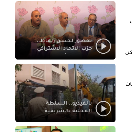
بمراكش
ي
بحضور لحسن زلماط..
حزب الاتحاد الاشتراكي
كن
للقوات الشعبية يفتتح
مقراً بمقاطعة سيدي
يوسف بن علي مراكش
ات
بالفيديو.. السلطة
المحلية بالشريفية
بمراكش تتدخل لإزالة
بنايات غير قانونية بإقامة