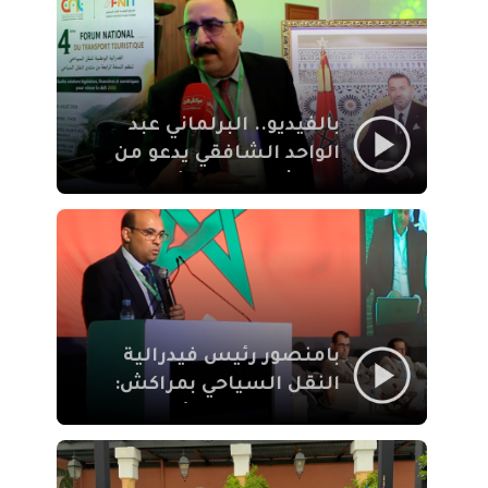
الإيمان
بالفيديو.. البرلماني عبد
الواحد الشافقي يدعو من
مراكش إلى تحديث ترسانة
النقل السياحي لمواكبة
رهان 2030
بامنصور رئيس فيدرالية
النقل السياحي بمراكش:
جودة تجربة السائح
والاصلاح التشريعي
ركيزتان أساسيتان لكسب