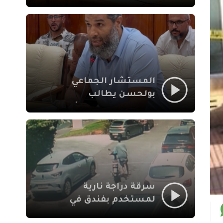
لإشكالات الملف
الاجتماعي في نقل
المحطة الطرقية إلى
العزوزية
المستشار الجماعي
بولحسن يطالب
بتوضيحات حول تعثر
أشغال شارع علال
الفاسي بمراكش
سرقة دراجة نارية
لمستخدم بفندق في
طريق الدار البيضاء