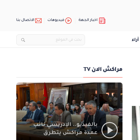
اخبار الجهة
فيديوهات
الاتصال بنا
آراء
مراكش الان TV
بالفيديو.. الإدريسي نائب
عمدة مراكش يتطرق