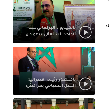
الإيمان
ن
بالفيديو.. البرلماني عبد
الواحد الشافقي يدعو من
مراكش إلى تحديث ترسانة
النقل السياحي لمواكبة
رهان 2030
بامنصور رئيس فيدرالية
النقل السياحي بمراكش:
جودة تجربة السائح
والاصلاح التشريعي
ركيزتان أساسيتان لكسب