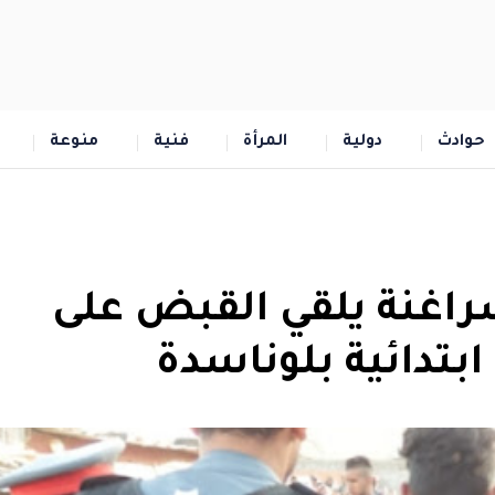
حوادث
دولية
المرأة
فنية
منوعة
سراغنة يلقي القبض على
تدائية بلوناسدة