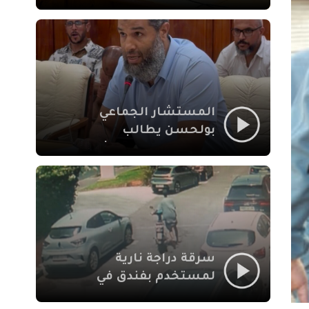
لإشكالات الملف
الاجتماعي في نقل
المحطة الطرقية إلى
العزوزية
المستشار الجماعي
بولحسن يطالب
بتوضيحات حول تعثر
أشغال شارع علال
الفاسي بمراكش
سرقة دراجة نارية
لمستخدم بفندق في
طريق الدار البيضاء