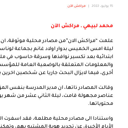
15 يوليو، 2022
|
مراكش الآن
محمد لبيهي ـ مراكش الآن
علمت “مراكش الان”من مصادر محلية موثوقة، ان عن
ليلة امس الخميس بدوار اولاد غانم بجماعة لونا
ابتدائية بعد تكسير نوافذها وسرقة حاسوب في مل
والمعلومات المتعلقة بالوضعية العامة للمؤسس
أخرى، فيما لايزال البحث جاريا عن شخصين اخرين يو
وقالت المصادر ذاتها، ان مدير المدرسة بنفس الم
عناصر مجهولة قامت، ليلة الثاني عشر من شهر يونيو
محتوياتها.
واستنادا الى مصادر محلية مطلعة، فقد اسفرت الت
الأيام الأخيرة، عن تحديد هوية المشتبه بهم، وت