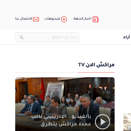
اخبار الجهة
فيديوهات
الاتصال بنا
آراء
مراكش الان TV
بالفيديو.. الإدريسي نائب
عمدة مراكش يتطرق