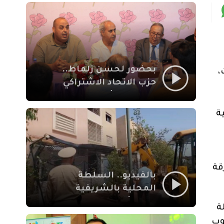
بمراكش
بحضور لحسن زلماط..
،
حزب الاتحاد الاشتراكي
للقوات الشعبية يفتتح
مقراً بمقاطعة سيدي
ة
يوسف بن علي مراكش
قة
بالفيديو.. السلطة
المحلية بالشريفية
بمراكش تتدخل لإزالة
ة
بنايات غير قانونية بإقامة
وب