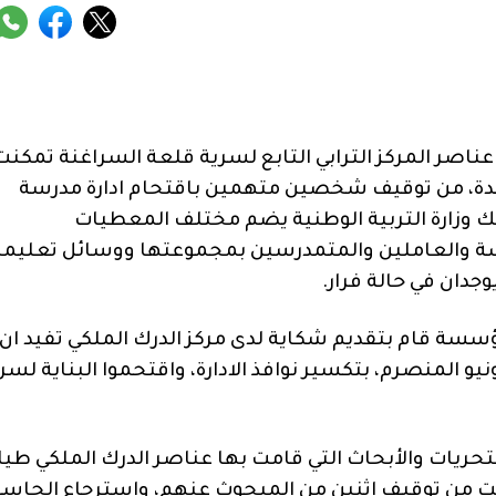
اصر المركز الترابي التابع لسرية قلعة السراغنة تمكنت
سدة، من توقيف شخصين متهمين باقتحام ادارة مدرسة
ك وزارة التربية الوطنية يضم مختلف المعطيات
ة والعاملين والمتمدرسين بمجموعتها ووسائل تعليمي
جدان في حالة فرار.
ؤسسة قام بتقديم شكاية لدى مركز الدرك الملكي تفيد ان
 المنصرم، بتكسير نوافذ الادارة، واقتحموا البناية لسر
حريات والأبحاث التي قامت بها عناصر الدرك الملكي طيل
مكنت من توقيف اثنين من المبحوث عنهم، واسترجاع الحاس