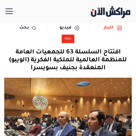
اخبار
فيديو
بحث
الرئيسية
دولية
مجتمع
افتتاح السلسلة 63 للجمعيات العامة
للمنظمة العالمية للملكية الفكرية (الويبو)
سياسة
المنعقدة بجنيف بسويسرا
رياضة
حوادث
دولية
المرأة