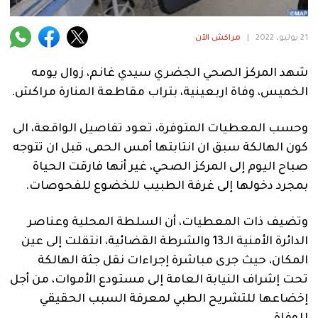
فنية
منوعة
21 يوليو، 2022
|
مراكش الآن
آراء
شهد المركز الصحي الجضري سيدي غانم، زوال يومه
الخميس، وفاة اربعينية، بتراب مقاطعة المنارة مراكش.
وحسب المعطيات المتوفرة، تعود تفاصيل الواقعة، الى
.
كون الهالكة سبق ان انتابتها أمس الحمى، قبل ان تتوجه
صباح اليوم إلى المركز الصحي، غير أنها فارقت الحياة
بمجرد دخولها إلى غرفة الطبيب للخضوع للفحوصات.
وتضيف ذات المعطيات، أن السلطة المحلية وعناصر
الدائرة الأمنية الـ13 والشرطة القضائية، انتقلت إلى عين
المكان، حيث جرى مباشرة إجراءات نقل جثة الهالكة
تحت إشراف النيابة العامة إلى مستودع الأموات، من أجل
إخضاعها للتشريح الطبي لمعرفة السبب الحقيقي