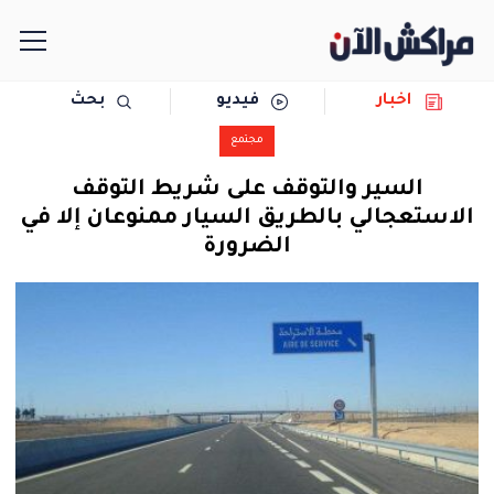
اخبار
فيديو
بحث
الرئيسية
مجتمع
مجتمع
السير والتوقف على شريط التوقف
الاستعجالي بالطريق السيار ممنوعان إلا في
سياسة
الضرورة
رياضة
حوادث
دولية
المرأة