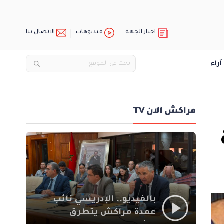
اخبار الجهة
فيديوهات
الاتصال بنا
آراء
مراكش الان TV
بالفيديو.. الإدريسي نائب
عمدة مراكش يتطرق