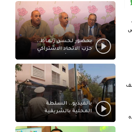
بمراكش
ف
ض
بحضور لحسن زلماط..
حزب الاتحاد الاشتراكي
للقوات الشعبية يفتتح
مقراً بمقاطعة سيدي
يوسف بن علي مراكش
كف
بالفيديو.. السلطة
المحلية بالشريفية
ه
بمراكش تتدخل لإزالة
بنايات غير قانونية بإقامة