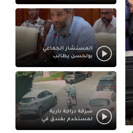
لإشكالات الملف
الاجتماعي في نقل
المحطة الطرقية إلى
العزوزية
المستشار الجماعي
بولحسن يطالب
بتوضيحات حول تعثر
أشغال شارع علال
الفاسي بمراكش
سرقة دراجة نارية
لمستخدم بفندق في
طريق الدار البيضاء