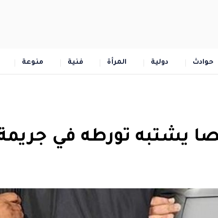
حوادث
دولية
المرأة
فنية
منوعة
 يشتبه تورطه في جريمة