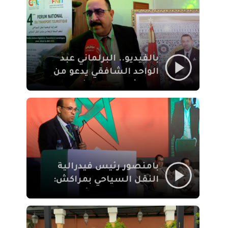
الإيمان
بالفيديو.. البرلماني عبد
الواحد الشافقي يدعو من
مراكش إلى تحديث ترسانة
النقل السياحي لمواكبة
رهان 2030
بامنصور رئيس فيدرالية
النقل السياحي بمراكش:
جودة تجربة السائح
والاصلاح التشريعي
ركيزتان أساسيتان لكسب