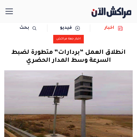
اخبار
فيديو
بحث
الرئيسية
اخبار جهة مراكش
مجتمع
انطلاق العمل “بردارات” متطورة لضبط
السرعة وسط المدار الحضري
سياسة
رياضة
حوادث
دولية
المرأة