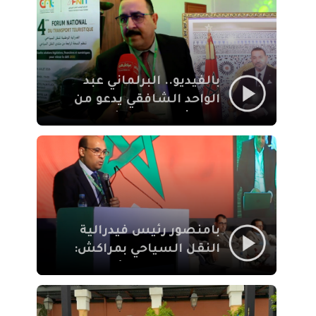
الإيمان
بالفيديو.. البرلماني عبد
الواحد الشافقي يدعو من
مراكش إلى تحديث ترسانة
النقل السياحي لمواكبة
رهان 2030
بامنصور رئيس فيدرالية
النقل السياحي بمراكش:
جودة تجربة السائح
والاصلاح التشريعي
ركيزتان أساسيتان لكسب