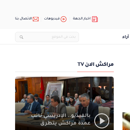
اخبار الجهة
فيديوهات
الاتصال بنا
آراء
مراكش الان TV
بالفيديو.. الإدريسي نائب
عمدة مراكش يتطرق