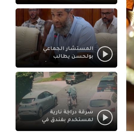
لإشكالات الملف
الاجتماعي في نقل
المحطة الطرقية إلى
العزوزية
المستشار الجماعي
بولحسن يطالب
بتوضيحات حول تعثر
أشغال شارع علال
الفاسي بمراكش
سرقة دراجة نارية
لمستخدم بفندق في
طريق الدار البيضاء