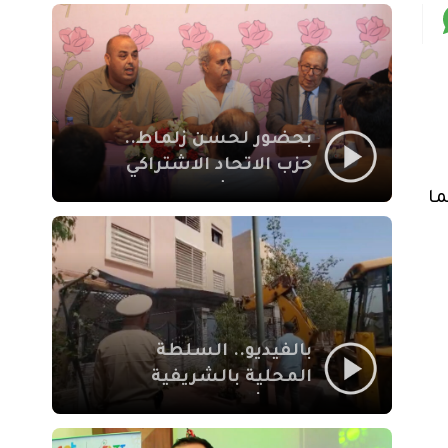
بمراكش
بحضور لحسن زلماط..
حزب الاتحاد الاشتراكي
للقوات الشعبية يفتتح
ما
مقراً بمقاطعة سيدي
يوسف بن علي مراكش
بالفيديو.. السلطة
المحلية بالشريفية
بمراكش تتدخل لإزالة
بنايات غير قانونية بإقامة