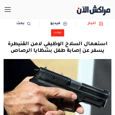
اخبار
فيديو
بحث
الرئيسية
حوادث
مجتمع
استعمال السلاح الوظيفي لامن القنيطرة
يسفر عن إصابة طفل بشظايا الرصاص
سياسة
رياضة
حوادث
دولية
المرأة