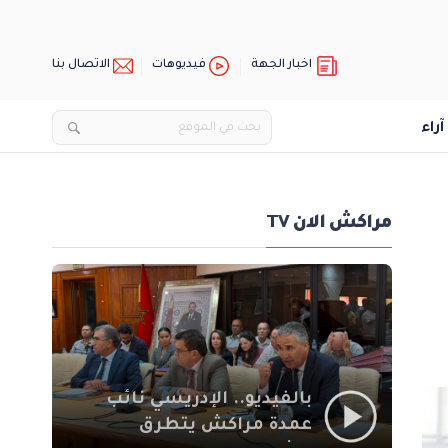
اخبار الجهة
فيديوهات
الاتصال بنا
آراء
مراكش الان TV
بالفيديو.. الإدريسي نائب
عمدة مراكش يتطرق