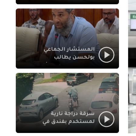
لإشكالات الملف
الاجتماعي في نقل
المحطة الطرقية إلى
العزوزية
المستشار الجماعي
بولحسن يطالب
بتوضيحات حول تعثر
أشغال شارع علال
الفاسي بمراكش
سرقة دراجة نارية
لمستخدم بفندق في
طريق الدار البيضاء