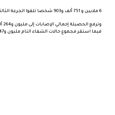
6 ملايين و 751 ألف و903 شخصا تلقوا الجرعة الثالثة من اللقاح المضاد للفيروس.
فيما استقر مجموع حالات الشفاء التام مليون و247 ألف و652 حالة، بنسبة تعاف تبلغ 98.7 في المائة.