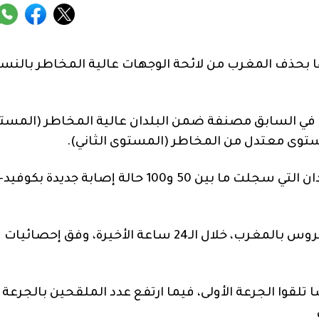
نها بحذف المغرب من لائحة الوجهات عالية المخاطر بالنس
ت في السابق مصنفة ضمن البلدان عالية المخاطر (المست
توى معتدل من المخاطر (المستوى الثاني).
وتم تسجيل ما مجموعه 26 حالة إصابة جديدة بالفيروس بالمغرب، خلال الـ24 ساعة الأخيرة، وفق إحصائيات
ة، فإن 24 مليون و891 ألف و938 شخصا تلقوا الجرعة الأولى، فيما ارتفع عدد الملقحين بالجرعة