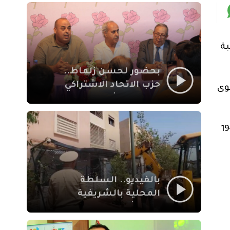
بمراكش
بة
بحضور لحسن زلماط..
حزب الاتحاد الاشتراكي
وى
للقوات الشعبية يفتتح
مقراً بمقاطعة سيدي
يوسف بن علي مراكش
ووفق المركز، فإن المستوى الثاني ينطبق على البلدان التي سجلت ما بين 50 و100 حالة إصابة جديدة بكوفيد-19
بالفيديو.. السلطة
المحلية بالشريفية
بمراكش تتدخل لإزالة
بنايات غير قانونية بإقامة