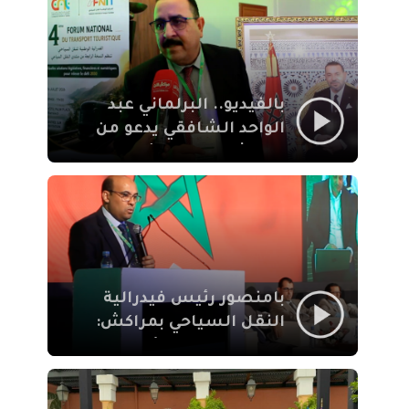
الإيمان
بالفيديو.. البرلماني عبد
الواحد الشافقي يدعو من
مراكش إلى تحديث ترسانة
النقل السياحي لمواكبة
رهان 2030
بامنصور رئيس فيدرالية
النقل السياحي بمراكش:
جودة تجربة السائح
والاصلاح التشريعي
ركيزتان أساسيتان لكسب