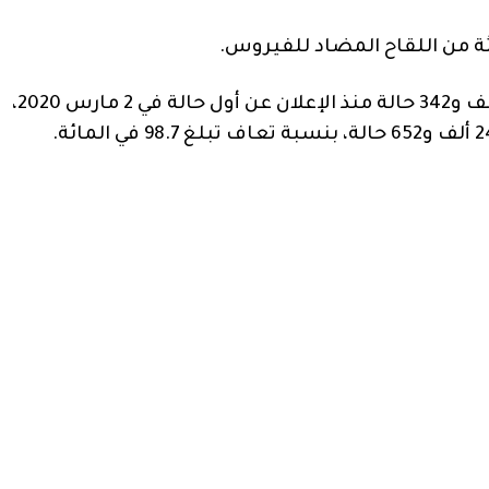
وترفع الحصيلة إجمالي الإصابات إلى مليون و264 ألف و342 حالة منذ الإعلان عن أول حالة في 2 مارس 2020،