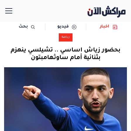
اخبار
فيديو
بحث
الرئيسية
رياضة
مجتمع
بحضور زياش اساسي .. تشيلسي ينهزم
بثنائية أمام ساوثهامبتون
سياسة
رياضة
حوادث
دولية
المرأة