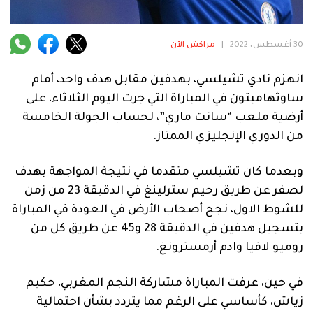
فنية
منوعة
30 أغسطس، 2022
|
مراكش الآن
آراء
انهزم نادي تشيلسي، بهدفين مقابل هدف واحد، أمام
ساوثهامبتون في المباراة التي جرت اليوم الثلاثاء، على
أرضية ملعب “سانت ماري”، لحساب الجولة الخامسة
.
من الدوري الإنجليزي الممتاز.
وبعدما كان تشيلسي متقدما في نتيجة المواجهة بهدف
لصفر عن طريق رحيم سترلينغ في الدقيقة 23 من زمن
للشوط الاول، نجح أصحاب الأرض في العودة في المباراة
بتسجيل هدفين في الدقيقة 28 و45 عن طريق كل من
روميو لافيا وادم أرمسترونغ.
في حين، عرفت المباراة مشاركة النجم المغربي، حكيم
زياش، كأساسي على الرغم مما يتردد بشأن احتمالية