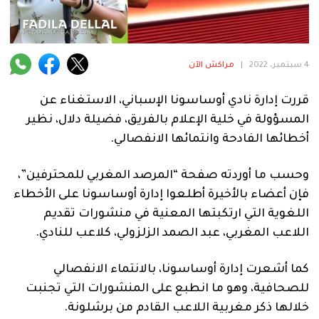
فنية
منوعة
4 سبتمبر، 2022
|
مراكش الآن
آراء
قررت إدارة نادي أوساسونا الإسباني، الاستغناء عن
المسؤولة في خلية الإعلام بالفريق، فضيلة دلال، نظير
.
أخطائها الفادحة وانتمائها الانفصالي.
وحسب ما أوردته صفحة “المرصد المغربي للمحترفين”،
فإن أعضاء بالأخيرة أطلعوا إدارة أوساسونا على الأخطاء
اللغوية التي ارتكبتها المعنية في منشورات تقديم
اللاعب المغربي، عبد الصمد الزلزولي، كلاعب للنادي.
كما أشعرت إدارة أوساسونا، بالانتماء الانفصالي
للصحافية، وهو ما انطبع على المنشورات التي تجنبت
خلالها ذكر مغربية اللاعب القادم من برشلونة.