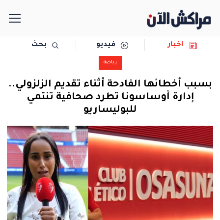
اخبار
فيديو
بحث
الرئيسية
رياضة
مجتمع
بسبب أخطائها الفادحة أثناء تقديم الزلزولي..
إدارة أوساسونا تطرد صحافية تنتمي
سياسة
للبوليساريو
رياضة
حوادث
دولية
المرأة